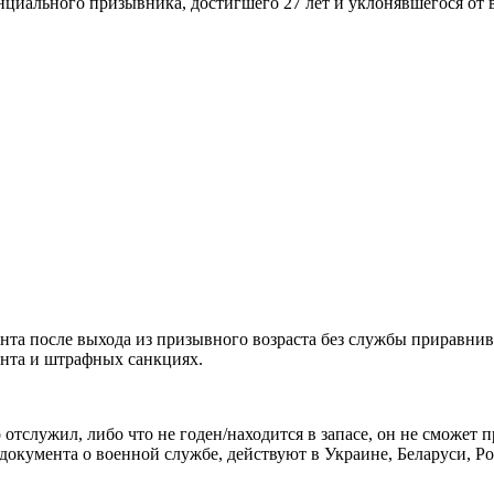
тенциального призывника, достигшего 27 лет и уклонявшегося от
та после выхода из призывного возраста без службы приравнива
ента и штрафных санкциях.
отслужил, либо что не годен/находится в запасе, он не сможет 
кумента о военной службе, действуют в Украине, Беларуси, Рос