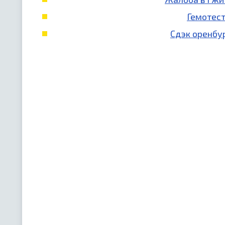
Гемотест
Сдэк оренбур