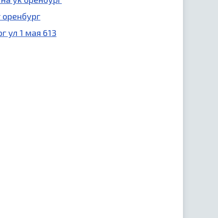
 оренбург
г ул 1 мая 613