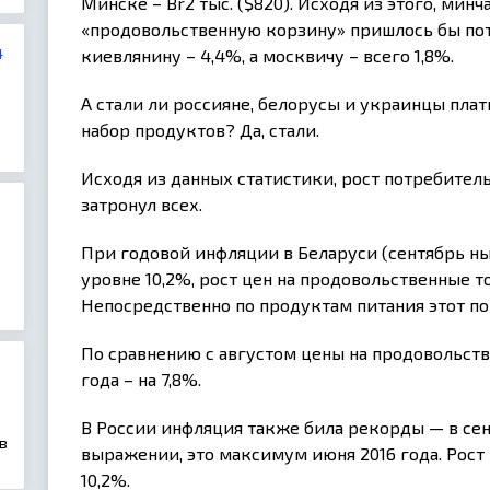
Минске – Br2 тыс. ($820). Исходя из этого, мин
«продовольственную корзину» пришлось бы пот
4
киевлянину – 4,4%, а москвичу – всего 1,8%.
А стали ли россияне, белорусы и украинцы плат
набор продуктов? Да, стали.
Исходя из данных статистики, рост потребитель
затронул всех.
При годовой инфляции в Беларуси (сентябрь ны
уровне 10,2%, рост цен на продовольственные т
Непосредственно по продуктам питания этот пок
По сравнению с августом цены на продовольств
года – на 7,8%.
В России инфляция также била рекорды — в сен
в
выражении, это максимум июня 2016 года. Рост 
10,2%.