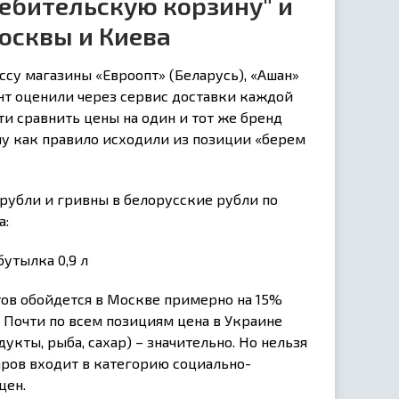
ебительскую корзину" и
осквы и Киева
ссу магазины «Евроопт» (Беларусь), «Ашан»
нт оценили через сервис доставки каждой
ти сравнить цены на один и тот же бренд
ому как правило исходили из позиции «берем
рубли и гривны в белорусские рубли по
а:
утылка 0,9 л
тов обойдется в Москве примерно на 15%
. Почти по всем позициям цена в Украине
укты, рыба, сахар) – значительно. Но нельзя
аров входит в категорию социально-
цен.