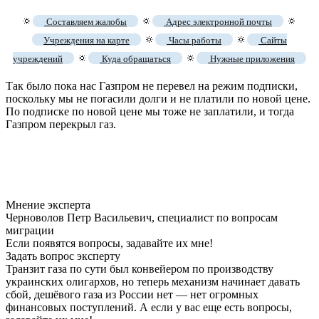
🔅
🔅
🔅
Составляем жалобы
Адрес электронной почты
🔅
🔅
Учреждения на карте
Часы работы
Сайты
🔅
🔅
учреждений
Куда обращаться
Нужные приложения
Так было пока нас Газпром не перевел на режим подписки,
поскольку мы не погасили долги и не платили по новой цене.
По подписке по новой цене мы тоже не заплатили, и тогда
Газпром перекрыл газ.
Мнение эксперта
Черноволов Петр Васильевич, специалист по вопросам
миграции
Если появятся вопросы, задавайте их мне!
Задать вопрос эксперту
Транзит газа по сути был конвейером по производству
украинских олигархов, но теперь механизм начинает давать
сбой, дешёвого газа из России нет — нет огромных
финансовых поступлений. А если у вас еще есть вопросы,