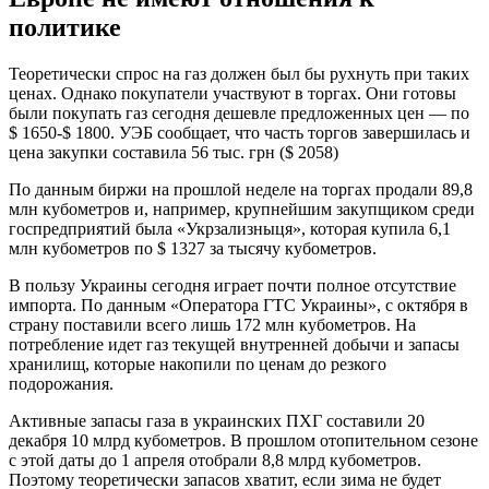
политике
Теоретически спрос на газ должен был бы рухнуть при таких
ценах. Однако покупатели участвуют в торгах. Они готовы
были покупать газ сегодня дешевле предложенных цен — по
$ 1650-$ 1800. УЭБ сообщает, что часть торгов завершилась и
цена закупки составила 56 тыс. грн ($ 2058)
По данным биржи на прошлой неделе на торгах продали 89,8
млн кубометров и, например, крупнейшим закупщиком среди
госпредприятий была «Укрзализныця», которая купила 6,1
млн кубометров по $ 1327 за тысячу кубометров.
В пользу Украины сегодня играет почти полное отсутствие
импорта. По данным «Оператора ГТС Украины», с октября в
страну поставили всего лишь 172 млн кубометров. На
потребление идет газ текущей внутренней добычи и запасы
хранилищ, которые накопили по ценам до резкого
подорожания.
Активные запасы газа в украинских ПХГ составили 20
декабря 10 млрд кубометров. В прошлом отопительном сезоне
с этой даты до 1 апреля отобрали 8,8 млрд кубометров.
Поэтому теоретически запасов хватит, если зима не будет