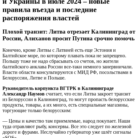
и Украины в июле 2024 – новые
правила въезда и последние
распоряжения властей
Плохой транзит: Литва отрезает Калининград от
России, Алиханов просит Путина срочно помочь
Конечно, кроме Литвы с Латвией есть еще Эстония и
Балтийское море, по которому плавать пока не запрещено.
Польшу тоже не надо сбрасывать со счетов, но жители
балтийского анклава России все-таки немного занервничали.
Власти области консультируются с МИД РФ, посольствами в
Белоруссии, Литве и Польше.
Руководитель корпункта ВГТРК в Калининграде
Александр Наумов
считает, что если Литва закроет транзит
из Белоруссии в Калининград, то могут пропасть белорусские
продукты, товары, а их много, есть специальные магазины,
торгующие только белорусским:
— Цены и качество там приемлемые, народ покупает. Наши
туда отравляют рыбу, консервы. Все это следует по железной
дороге и фурами. Неслучайно губернатор уже шлёт сигналы
«SOS».