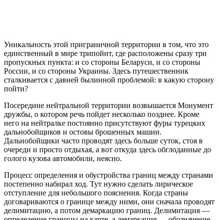
Уникальность этой приграничной территории в том, что это
единственный в мире трипойнт, где расположены сразу три
пропускных пункта: и со стороны Беларуси, и со стороны
России, и со стороны Украины. Здесь путешественник
сталкивается с давней былинной проблемой: в какую сторону
пойти?
Посередине нейтральной территории возвышается Монумент
дружбы, о котором речь пойдет несколько позднее. Кроме
него на нейтралке постоянно присутствуют фуры турецких
дальнобойщиков и остовы брошенных машин.
Дальнобойщики часто проводят здесь больше суток, стоя в
очереди и просто отдыхая, а вот откуда здесь обглоданные до
голого кузова автомобили, неясно.
Процесс определения и обустройства границ между странами
постепенно набирал ход. Тут нужно сделать лирическое
отступление для небольшого пояснения. Когда страны
договариваются о границе между ними, они сначала проводят
делимитацию, а потом демаркацию границ. Делимитация —
определение границы на карте, а демаркация — обозначение