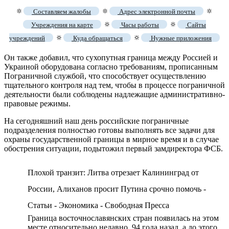
🔅
🔅
🔅
Составляем жалобы
Адрес электронной почты
🔅
🔅
Учреждения на карте
Часы работы
Сайты
🔅
🔅
учреждений
Куда обращаться
Нужные приложения
Он также добавил, что сухопутная граница между Россией и
Украиной оборудована согласно требованиям, прописанным
Пограничной службой, что способствует осуществлению
тщательного контроля над тем, чтобы в процессе пограничной
деятельности были соблюдены надлежащие административно-
правовые режимы.
На сегодняшний наш день российские пограничные
подразделения полностью готовы выполнять все задачи для
охраны государственной границы в мирное время и в случае
обострения ситуации, подытожил первый замдиректора ФСБ.
Плохой транзит: Литва отрезает Калининград от
России, Алиханов просит Путина срочно помочь -
Статьи - Экономика - Свободная Пресса
Граница восточнославянских стран появилась на этом
месте относительно недавно, 94 года назад, а до этого