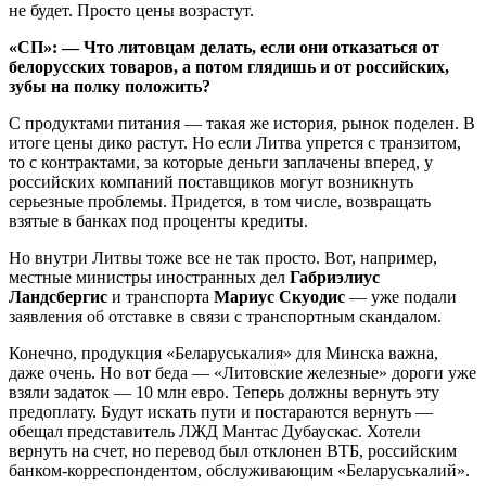
не будет. Просто цены возрастут.
«СП»: — Что литовцам делать, если они отказаться от
белорусских товаров, а потом глядишь и от российских,
зубы на полку положить?
С продуктами питания — такая же история, рынок поделен. В
итоге цены дико растут. Но если Литва упрется с транзитом,
то с контрактами, за которые деньги заплачены вперед, у
российских компаний поставщиков могут возникнуть
серьезные проблемы. Придется, в том числе, возвращать
взятые в банках под проценты кредиты.
Но внутри Литвы тоже все не так просто. Вот, например,
местные министры иностранных дел
Габриэлиус
Ландсбергис
и транспорта
Мариус Скуодис
— уже подали
заявления об отставке в связи с транспортным скандалом.
Конечно, продукция «Беларуськалия» для Минска важна,
даже очень. Но вот беда — «Литовские железные» дороги уже
взяли задаток — 10 млн евро. Теперь должны вернуть эту
предоплату. Будут искать пути и постараются вернуть —
обещал представитель ЛЖД Мантас Дубаускас. Хотели
вернуть на счет, но перевод был отклонен ВТБ, российским
банком-корреспондентом, обслуживающим «Беларуськалий».